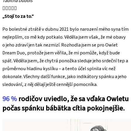
Tabitha Dubois





„Stojí to za to.“
Po bolestné ztrátě v dubnu 2021 bylo narození mého syna tím
nejlepším, co mě kdy potkalo. Věděla jsem však, že mé obavy
o jeho zdraví jen tak nezmizí. Rozhodla jsem se pro Owlet
Dream Duo, protože jsem věřila, že mi pomůže, když bude
spát. Věděla jsem, že chytrá ponožka sleduje jeho srdeční tep a
průměrnou hladinu kyslíku – a tento účel splnila víc než
dokonale. Všechny další funkce, jako indikátory spánku a jeho
sledování, z něj dělají ještě cennější pomocníka.
96 %
rodičov uviedlo, že sa vďaka Owletu
počas spánku bábätka cítia pokojnejšie.