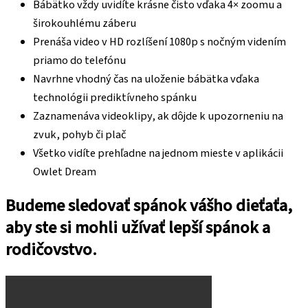
Bábätko vždy uvidíte krásne čisto vďaka 4× zoomu a
širokouhlému záberu
Prenáša video v HD rozlíšení 1080p s nočným videním
priamo do telefónu
Navrhne vhodný čas na uloženie bábätka vďaka
technológii prediktívneho spánku
Zaznamenáva videoklipy, ak dôjde k upozorneniu na
zvuk, pohyb či plač
Všetko vidíte prehľadne na jednom mieste v aplikácii
Owlet Dream
Budeme sledovať spánok vášho dieťaťa,
aby ste si mohli užívať lepší spánok a
rodičovstvo.