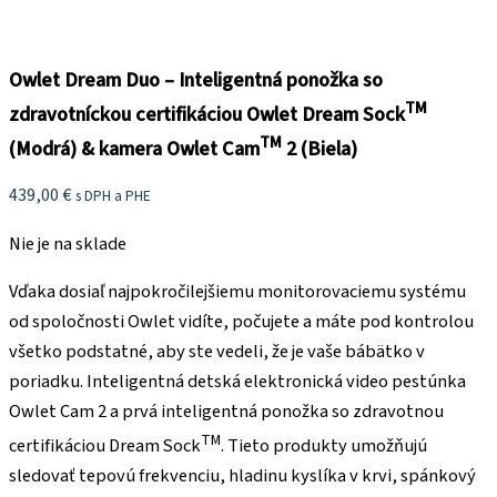
Owlet Dream Duo – Inteligentná ponožka so
TM
zdravotníckou certifikáciou Owlet Dream Sock
TM
(Modrá) & kamera Owlet Cam
2 (Biela)
439,00
€
s DPH a PHE
Nie je na sklade
Vďaka dosiaľ najpokročilejšiemu monitorovaciemu systému
od spoločnosti Owlet vidíte, počujete a máte pod kontrolou
všetko podstatné, aby ste vedeli, že je vaše bábätko v
poriadku. Inteligentná detská elektronická video pestúnka
Owlet Cam 2 a prvá inteligentná ponožka so zdravotnou
TM
certifikáciou Dream Sock
. Tieto produkty umožňujú
sledovať tepovú frekvenciu, hladinu kyslíka v krvi, spánkový