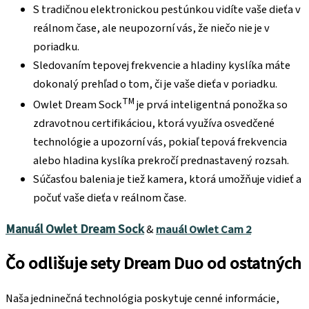
S tradičnou elektronickou pestúnkou vidíte vaše dieťa v
reálnom čase, ale neupozorní vás, že niečo nie je v
poriadku.
Sledovaním tepovej frekvencie a hladiny kyslíka máte
dokonalý prehľad o tom, či je vaše dieťa v poriadku.
TM
Owlet Dream Sock
je prvá inteligentná ponožka so
zdravotnou certifikáciou, ktorá využíva osvedčené
technológie a upozorní vás, pokiaľ tepová frekvencia
alebo hladina kyslíka prekročí prednastavený rozsah.
Súčasťou balenia je tiež kamera, ktorá umožňuje vidieť a
počuť vaše dieťa v reálnom čase.
Manuál Owlet Dream Sock
&
mauál Owlet Cam 2
Čo odlišuje sety Dream Duo od ostatných
Naša jedninečná technológia poskytuje cenné informácie,