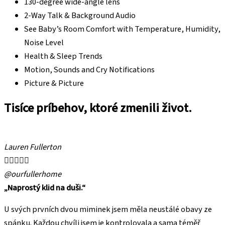
130-degree wide-angle lens
2-Way Talk & Background Audio
See Baby’s Room Comfort with Temperature, Humidity,
Noise Level
Health & Sleep Trends
Motion, Sounds and Cry Notifications
Picture & Picture
Tisíce príbehov, ktoré zmenili život.
Lauren Fullerton





@ourfullerhome
„Naprostý klid na duši.“
U svých prvních dvou miminek jsem měla neustálé obavy ze
spánku. Každou chvíli jsem je kontrolovala a sama téměř