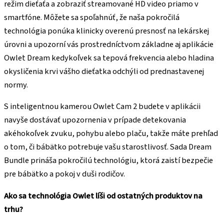
režim dieťaťa a zobraziť streamované HD video priamo v
smartfóne. Môžete sa spoľahnúť, že naša pokročilá
technológia ponúka klinicky overenú presnosť na lekárskej
úrovni a upozorní vás prostredníctvom základne aj aplikácie
Owlet Dream kedykoľvek sa tepová frekvencia alebo hladina
okysličenia krvi vášho dieťatka odchýli od prednastavenej
normy.
S inteligentnou kamerou Owlet Cam 2 budete v aplikácii
navyše dostávať upozornenia v prípade detekovania
akéhokoľvek zvuku, pohybu alebo plaču, takže máte prehľad
o tom, či bábätko potrebuje vašu starostlivosť. Sada Dream
Bundle prináša pokročilú technológiu, ktorá zaistí bezpečie
pre bábätko a pokoj v duši rodičov.
Ako sa technológia Owlet líši od ostatných produktov na
trhu?