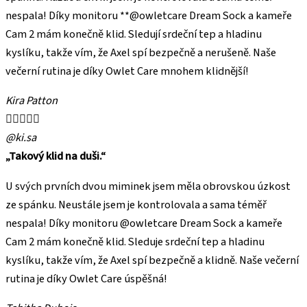
nespala! Díky monitoru **@owletcare Dream Sock a kameře
Cam 2 mám konečně klid. Sledují srdeční tep a hladinu
kyslíku, takže vím, že Axel spí bezpečně a nerušeně. Naše
večerní rutina je díky Owlet Care mnohem klidnější!
Kira Patton





@ki.sa
„Takový klid na duši.“
U svých prvních dvou miminek jsem měla obrovskou úzkost
ze spánku. Neustále jsem je kontrolovala a sama téměř
nespala! Díky monitoru @owletcare Dream Sock a kameře
Cam 2 mám konečně klid. Sleduje srdeční tep a hladinu
kyslíku, takže vím, že Axel spí bezpečně a klidně. Naše večerní
rutina je díky Owlet Care úspěšná!