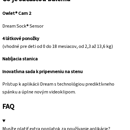
Owlet® Cam 2
Dream Sock® Sensor
4 látkové ponožky
(vhodné pre deti od 0 do 18 mesiacov, od 2,3 až 13,6 kg)
Nabíjacia stanica
Inovatívna sada k pripevneniu na stenu
Prístup k aplikácii Dream s technológiou prediktívneho
spánku a úplne novým videoklipom.
FAQ
Musíte platiť extra poplatok za používanie aplikácie?